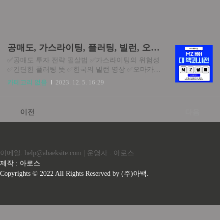
공매도, 가스라이팅, 플러팅, 빌런, 오마카세 뜻 총정리
✅공매도 투자 전략 필살법 ✅가스라이팅의 위험성
✅간단한 플러팅 뜻 ✅한국의 빌런 영상 ✅오마카세
뜻 요새 mz 세대 용어가 엄청나게 많아져서 티비나
카테고리 없음
2023. 12. 5. 16:29
예능에 모르는 단어가 많으시죠? 그래서 제가 여러
분들이 mz 세대 용어를 완벽하게 알 수 있도록 정
리해볼까 합니다. 아래의 블로그에서 모든 단어들
이전
다음
을 확인 가능하니 참고하셔서 많은 정보를 얻어가
셨으면 좋겠습니다. ✅MZ 용어 + 신조어 총정리 블
로그✅ 1분 전 aa.information-park.com
이메일: help@abaeksite.com | 운영자 : 아로스
제작 : 아로스
Copyrights © 2022 All Rights Reserved by (주)아백.